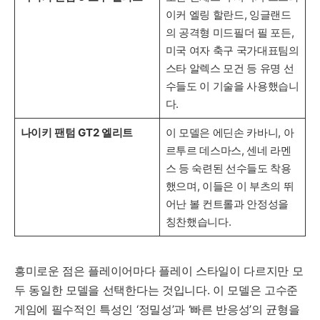
이커 엘링 할란드, 잉글랜드
의 공격형 미드필더 필 포든,
미국 여자 축구 국가대표팀의
스타 알렉스 모건 등 유명 선
수들도 이 기술을 사용했습니
다.
나이키 팬텀 GT2 엘리트
이 모델은 에딘손 카바니, 아
르투르 데스마스, 센네 라멘
스 등 숙련된 선수들도 착용
했으며, 이들은 이 부츠의 뛰
어난 볼 컨트롤과 안정성을
칭찬했습니다.
흥미로운 점은 플레이어마다 플레이 스타일이 다르지만 모
두 동일한 모델을 선택한다는 것입니다. 이 모델은 고수준
게임에 필수적인 특성인 ‘정밀성’과 ‘빠른 반응성’의 균형을