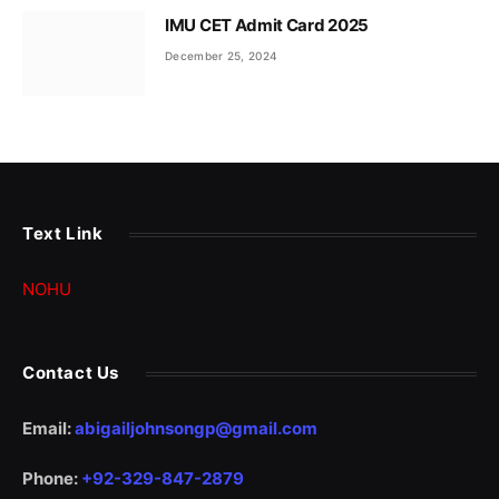
IMU CET Admit Card 2025
December 25, 2024
Text Link
NOHU
Contact Us
Email:
abigailjohnsongp@gmail.com
Phone:
+92-329-847-2879