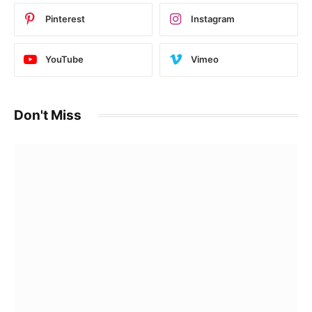
Pinterest
Instagram
YouTube
Vimeo
Don't Miss