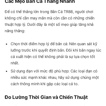
Các Mẹo Bắn Cá Thắng Nhanh
Để có thể thắng lớn trong Bắn Cá TR88, người chơi
không chỉ cần may mắn mà còn cần có những chiến
thuật hợp lý. Dưới đây là một số mẹo giúp tăng khả
năng thắng:
Chọn thời điểm hợp lý để bắn cá: Nên quan sát kỹ
lưỡng trước khi quyết định bắn. Đôi khi bắn ngay lúc
cá xuất hiện có thể không phải là sự lựa chọn tốt
nhất.
Sử dụng đạn với mức độ phù hợp: Các loại đạn có
nhiều sức mạnh khác nhau, hãy sử dụng chúng một
cách thông minh khi gặp các loại cá to.
Đo Lường Thời Gian và Chiến Thuật