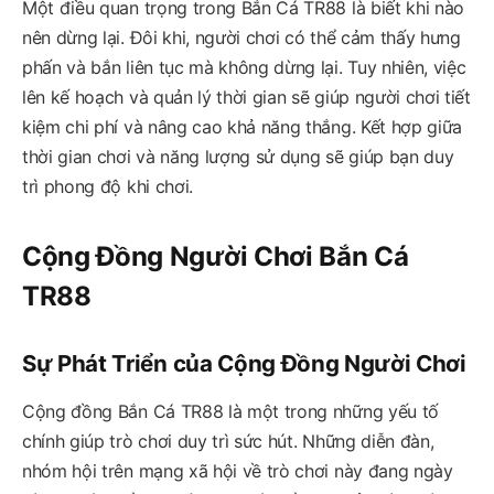
Một điều quan trọng trong Bắn Cá TR88 là biết khi nào
nên dừng lại. Đôi khi, người chơi có thể cảm thấy hưng
phấn và bắn liên tục mà không dừng lại. Tuy nhiên, việc
lên kế hoạch và quản lý thời gian sẽ giúp người chơi tiết
kiệm chi phí và nâng cao khả năng thắng. Kết hợp giữa
thời gian chơi và năng lượng sử dụng sẽ giúp bạn duy
trì phong độ khi chơi.
Cộng Đồng Người Chơi Bắn Cá
TR88
Sự Phát Triển của Cộng Đồng Người Chơi
Cộng đồng Bắn Cá TR88 là một trong những yếu tố
chính giúp trò chơi duy trì sức hút. Những diễn đàn,
nhóm hội trên mạng xã hội về trò chơi này đang ngày