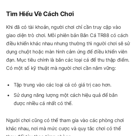
Tìm Hiểu Về Cách Chơi
Khi đã có tài khoản, người chơi chỉ cần truy cập vào
giao diện trò chơi. Mỗi phiên bản Bắn Cá TR88 có cách
điều khiển khác nhau nhưng thường thì người chơi sẽ sử
dụng chuột hoặc màn hình cảm ứng để điều khiển viên
đạn. Mục tiêu chính là bắn các loại cá để thu thập điểm.
Có một số kỹ thuật mà người chơi cần nắm vững:
Tập trung vào các loại cá có giá trị cao hơn.
Sử dụng năng lượng một cách hiệu quả để bắn
được nhiều cá nhất có thể.
Người chơi cũng có thể tham gia vào các phòng chơi
khác nhau, nơi mà mức cược và quy tắc chơi có thể