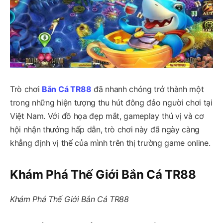
Trò chơi
Bắn Cá TR88
đã nhanh chóng trở thành một
trong những hiện tượng thu hút đông đảo người chơi tại
Việt Nam. Với đồ họa đẹp mắt, gameplay thú vị và cơ
hội nhận thưởng hấp dẫn, trò chơi này đã ngày càng
khẳng định vị thế của mình trên thị trường game online.
Khám Phá Thế Giới Bắn Cá TR88
Khám Phá Thế Giới Bắn Cá TR88