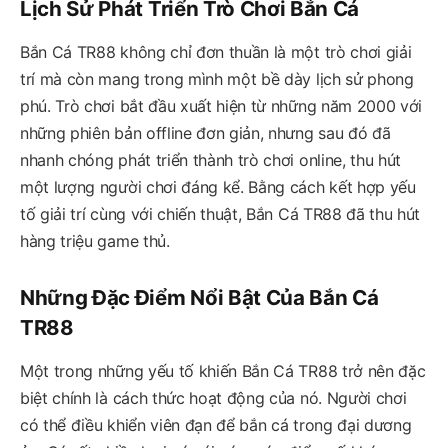
Lịch Sử Phát Triển Trò Chơi Bắn Cá
Bắn Cá TR88 không chỉ đơn thuần là một trò chơi giải
trí mà còn mang trong mình một bề dày lịch sử phong
phú. Trò chơi bắt đầu xuất hiện từ những năm 2000 với
những phiên bản offline đơn giản, nhưng sau đó đã
nhanh chóng phát triển thành trò chơi online, thu hút
một lượng người chơi đáng kể. Bằng cách kết hợp yếu
tố giải trí cùng với chiến thuật, Bắn Cá TR88 đã thu hút
hàng triệu game thủ.
Những Đặc Điểm Nổi Bật Của Bắn Cá
TR88
Một trong những yếu tố khiến Bắn Cá TR88 trở nên đặc
biệt chính là cách thức hoạt động của nó. Người chơi
có thể điều khiển viên đạn để bắn cá trong đại dương