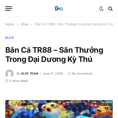
Home
»
Blog
»
Bắn Cá TR88 – Săn Thưởng Trong Đại Dương Kỳ Thú
BLOG
Bắn Cá TR88 – Săn Thưởng
Trong Đại Dương Kỳ Thú
By
ALFA TEAM
June 11, 2026
No Comments
5 Mins Read