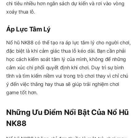
chi tiêu nhiều hơn ngân sách dự kiến và rơi vào vòng
xoáy thua lỗ.
Áp Lực Tâm Lý
Nổ hũ NK88 có thể tạo ra áp lực tâm lý cho người chơi,
đặc biệt là khi cảm giác thua lỗ kéo dài. Bạn cần phải
học cách kiểm soát tâm lý của mình, không để những
cảm xúc chi phối quyết định khi chơi. Duy trì sự bình
tĩnh và tìm kiếm niềm vui trong trò chơi thay vì chỉ chú
ý đến việc thắng hay thua sẽ giúp trải nghiệm chơi
game tốt hơn.
Những Ưu Điểm Nổi Bật Của Nổ Hũ
NK88