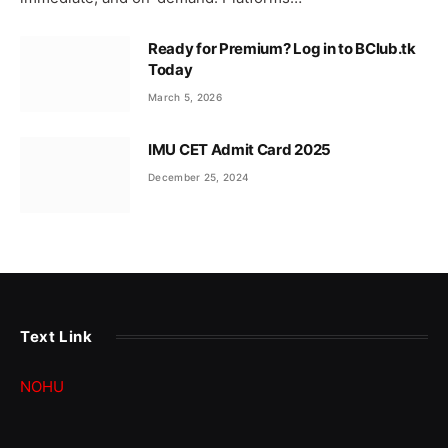
Ready for Premium? Log in to BClub.tk
Today
March 5, 2026
IMU CET Admit Card 2025
December 25, 2024
Text Link
NOHU