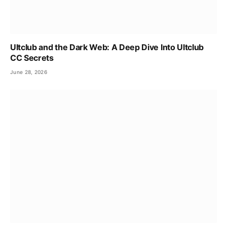
Ultclub and the Dark Web: A Deep Dive Into Ultclub
CC Secrets
June 28, 2026