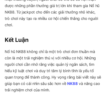
được những phần thưởng giá trị lớn khi tham gia Nổ hũ
NK88. Từ jackpot cho đến các giải thưởng nhỏ khác,
trò chơi này tạo ra nhiều cơ hội chiến thắng cho người
chơi.
Kết Luận
Nổ hũ NK88 không chỉ là một trò chơi đơn thuần mà
còn là một trải nghiệm thú vị với nhiều cơ hội. Những
người chơi cần nhớ rằng việc quản lý ngân sách, tìm
hiểu kỹ luật chơi và duy trì tâm lý bình tĩnh là yếu tố
quan trọng để thành công. Hy vọng rằng bài viết này sẽ
giúp bạn có cái nhìn sâu sắc hơn về
NK88
và nâng cao
trải nghiệm chơi của mình.