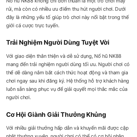
Nổ hũ NK88 không chỉ đơn thuần là một trò chơi may
rủi, mà còn có nhiều ưu điểm thu hút người chơi. Dưới
đây là những yếu tố giúp trò chơi này nổi bật trong thế
giới cá cược trực tuyến.
Trải Nghiệm Người Dùng Tuyệt Vời
Với giao diện thân thiện và dễ sử dụng, Nổ hũ NK88
mang đến trải nghiệm người dùng tối ưu. Người chơi có
thể dễ dàng nắm bắt cách thức hoạt động và tham gia
chơi ngay sau khi đăng ký. Hệ thống hỗ trợ khách hàng
luôn sẵn sàng phục vụ để giải quyết mọi thắc mắc của
người chơi.
Cơ Hội Giành Giải Thưởng Khủng
Với nhiều giải thưởng hấp dẫn và khuyến mãi được cập
nhật thường xuyên, người chơi có thể có cơ hội nhận