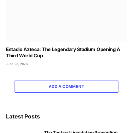
Estadio Azteca: The Legendary Stadium Opening A
Third World Cup
June 23, 2026
ADD A COMMENT
Latest Posts
The Tactical Liquidation Prevention