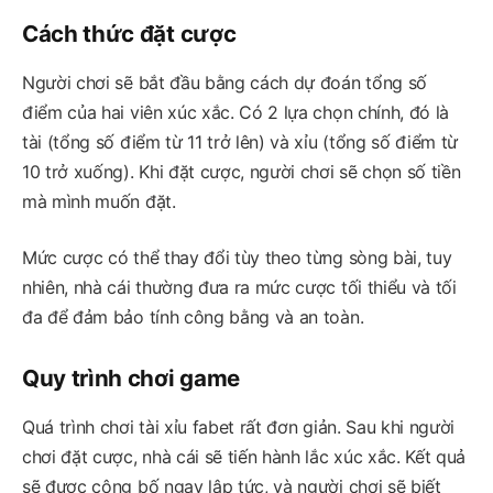
Cách thức đặt cược
Người chơi sẽ bắt đầu bằng cách dự đoán tổng số
điểm của hai viên xúc xắc. Có 2 lựa chọn chính, đó là
tài (tổng số điểm từ 11 trở lên) và xỉu (tổng số điểm từ
10 trở xuống). Khi đặt cược, người chơi sẽ chọn số tiền
mà mình muốn đặt.
Mức cược có thể thay đổi tùy theo từng sòng bài, tuy
nhiên, nhà cái thường đưa ra mức cược tối thiểu và tối
đa để đảm bảo tính công bằng và an toàn.
Quy trình chơi game
Quá trình chơi tài xỉu fabet rất đơn giản. Sau khi người
chơi đặt cược, nhà cái sẽ tiến hành lắc xúc xắc. Kết quả
sẽ được công bố ngay lập tức, và người chơi sẽ biết