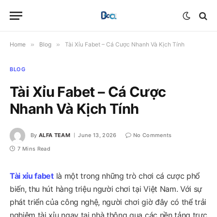
Home
»
Blog
»
Tài Xỉu Fabet – Cá Cược Nhanh Và Kịch Tính
BLOG
Tài Xỉu Fabet – Cá Cược
Nhanh Và Kịch Tính
By
ALFA TEAM
June 13, 2026
No Comments
7 Mins Read
Tài xỉu fabet
là một trong những trò chơi cá cược phổ
biến, thu hút hàng triệu người chơi tại Việt Nam. Với sự
phát triển của công nghệ, người chơi giờ đây có thể trải
nghiệm tài xỉu ngay tại nhà thông qua các nền tảng trực