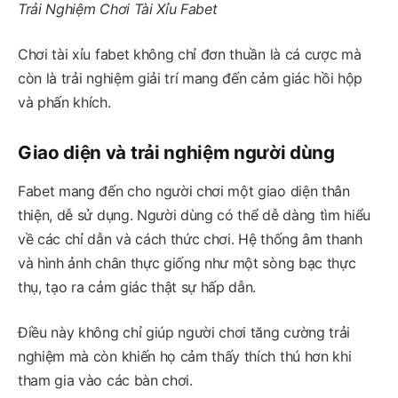
Trải Nghiệm Chơi Tài Xỉu Fabet
Chơi tài xỉu fabet không chỉ đơn thuần là cá cược mà
còn là trải nghiệm giải trí mang đến cảm giác hồi hộp
và phấn khích.
Giao diện và trải nghiệm người dùng
Fabet mang đến cho người chơi một giao diện thân
thiện, dễ sử dụng. Người dùng có thể dễ dàng tìm hiểu
về các chỉ dẫn và cách thức chơi. Hệ thống âm thanh
và hình ảnh chân thực giống như một sòng bạc thực
thụ, tạo ra cảm giác thật sự hấp dẫn.
Điều này không chỉ giúp người chơi tăng cường trải
nghiệm mà còn khiến họ cảm thấy thích thú hơn khi
tham gia vào các bàn chơi.