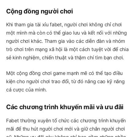
Cộng đồng người chơi
Khi tham gia tài xỉu fabet, người chơi không chỉ chơi
một mình mà còn có thể giao lưu và kết nối với những
người chơi khác. Tham gia vào các diễn đàn và nhóm
trò chơi trên mạng xã hội là một cách tuyệt vời để chia
sẻ kinh nghiệm, chiến thuật và thậm chí tìm bạn chơi.
Một cộng đồng chơi game mạnh mẽ có thể tạo điều
kiện cho người chơi trao đổi, từ đó nâng cao kỹ năng
cá cược của mình.
Các chương trình khuyến mãi và ưu đãi
Fabet thường xuyên tổ chức các chương trình khuyến
mãi để thu hút người chơi mới và giữ chân người chơi
cũ. Những ưu đãi này không chỉ bao gồm những phần