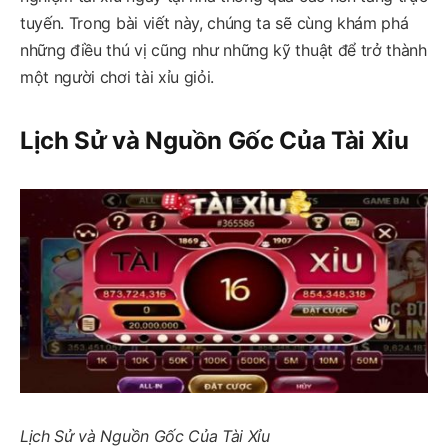
tuyến. Trong bài viết này, chúng ta sẽ cùng khám phá
những điều thú vị cũng như những kỹ thuật để trở thành
một người chơi tài xỉu giỏi.
Lịch Sử và Nguồn Gốc Của Tài Xỉu
Lịch Sử và Nguồn Gốc Của Tài Xỉu