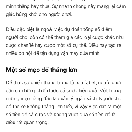
mình thắng hay thua. Sự nhanh chóng này mang lại cảm
giác hứng khởi cho người chơi.
Điều đặc biệt là ngoài việc dự đoán tổng số điểm,
người chơi còn có thể tham gia các loại cược khác như
cược chẵn/lẻ hay cược một số cụ thể. Điều này tạo ra
nhiều cơ hội để tận dụng vận may của mình.
Một số mẹo để thắng lớn
Để thực sự chiến thắng trong tài xỉu fabet, người chơi
cần có những chiến lược cá cược hiệu quả. Một trong
những mẹo hàng đầu là quản lý ngân sách. Người chơi
có thể sẽ không thắng liên tiếp, vì vậy việc đặt ra một
số tiền để cá cược và không vượt quá số tiền đó là
điều rất quan trọng.