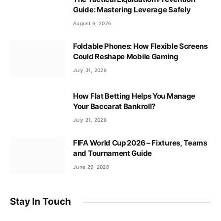
Guide: Mastering Leverage Safely
August 6, 2026
Foldable Phones: How Flexible Screens
Could Reshape Mobile Gaming
July 31, 2026
How Flat Betting Helps You Manage
Your Baccarat Bankroll?
July 21, 2026
FIFA World Cup 2026 – Fixtures, Teams
and Tournament Guide
June 29, 2026
Stay In Touch