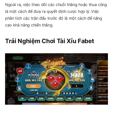
Ngoài ra, việc theo dõi các chuỗi thắng hoặc thua cũng
là một cách để đưa ra quyết định cược hợp lý. Việc
phân tích các trận đấu trước đó là một cách để nâng
cao khả năng chiến thắng.
Trải Nghiệm Chơi Tài Xỉu Fabet