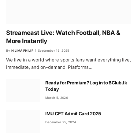
Streameast Live: Watch Football, NBA &
More Instantly
By
NILIMA PHILIP
September 15, 2025
We live in a world where sports fans want everything live,
immediate, and on-demand. Platforms…
Ready for Premium? Log in to BClub.tk
Today
March 5, 2026
IMU CET Admit Card 2025
December 25, 2024