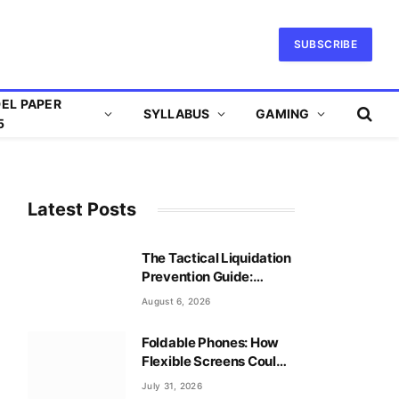
SUBSCRIBE
EL PAPER
SYLLABUS
GAMING
5
Latest Posts
The Tactical Liquidation
Prevention Guide:
Mastering Leverage
August 6, 2026
Safely
Foldable Phones: How
Flexible Screens Could
Reshape Mobile Gaming
July 31, 2026