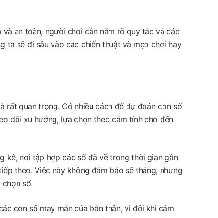
 và an toàn, người chơi cần nắm rõ quy tắc và các
 ta sẽ đi sâu vào các chiến thuật và mẹo chơi hay
 là rất quan trọng. Có nhiều cách để dự đoán con số
theo dõi xu hướng, lựa chọn theo cảm tính cho đến
 kê, nơi tập hợp các số đã về trong thời gian gần
tiếp theo. Việc này không đảm bảo sẽ thắng, nhưng
a chọn số.
 các con số may mắn của bản thân, vì đôi khi cảm