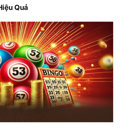
Hiệu Quả