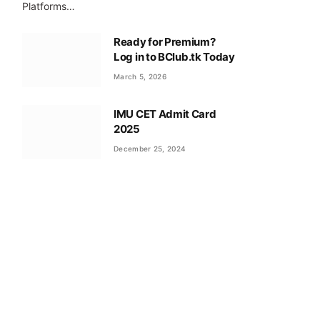
Platforms…
Ready for Premium?
Log in to BClub.tk Today
March 5, 2026
IMU CET Admit Card
2025
December 25, 2024