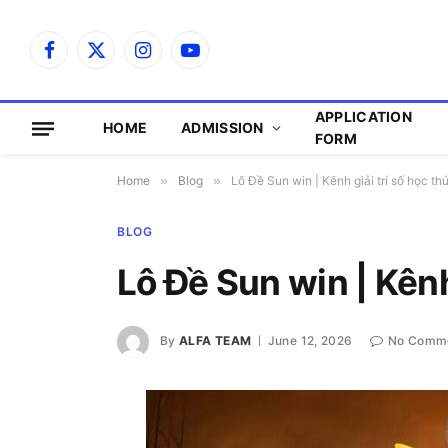
Facebook
X
Instagram
YouTube
(Twitter)
APPLICATION
HOME
ADMISSION
FORM
Home
»
Blog
»
Lô Đề Sun win | Kênh giải trí số học thú
BLOG
Lô Đề Sun win | Kênh 
By
ALFA TEAM
June 12, 2026
No Comm