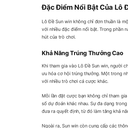
Đặc Điểm Nổi Bật Của Lô 
Lô Đề Sun win không chỉ đơn thuần là một
với nhiều đặc điểm nổi bật. Trong phần n
hút của trò chơi.
Khả Năng Trúng Thưởng Cao
Khi tham gia vào Lô Đề Sun win, người ch
ưu hóa cơ hội trúng thưởng. Một trong n
với nhiều trò chơi cá cược khác.
Mỗi lần đặt cược bạn không chỉ tham gia
số dự đoán khác nhau. Sự đa dạng trong c
đưa ra quyết định, từ đó làm tăng khả nă
Ngoài ra, Sun win còn cung cấp các thông 